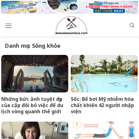
Skip
to
content
Danh mục:
Sống khỏe
Những bức ảnh tuyệt đẹp
Sốc: Bể bơi Mỹ nhiễm hóa
của cặp đôi bỏ việc để du
chất khiến 42 người nhập
lịch vòng quanh thế giới
viện