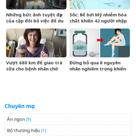
Những bức ảnh tuyệt đẹp
Sốc: Bể bơi Mỹ nhiễm hóa
của cặp đôi bỏ việc để du
chất khiến 42 người nhập
lịch vòng quanh thế giới
viện
Vượt 680 km để giao trà
Đừng bỏ qua 8 nguyên
sữa cho bệnh nhân chờ
nhân nghiêm trọng khiến
chết
cơ thể bạn bị sưng phù
chỗ này chỗ kia
Chuyên mục
Ăn ngon
(9)
Bộ thương hiệu
(1)