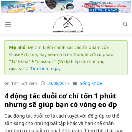
Skip
to
content
Mẹo nhỏ:
Để tìm kiếm chính xác các ấn phẩm của
GiuseArt.com, hãy search trên Google với cú pháp:
"Từ khóa" + "giuseart". (Ví dụ: thiệp tân linh mục
giuseart).
Tìm kiếm ngay
Sống khỏe
181 lượt xem
03/08/2017
4 động tác duỗi cơ chỉ tốn 1 phút
nhưng sẽ giúp bạn có vòng eo đẹp
Các động tác duỗi cơ là cách tuyệt vời để giúp cơ thể
sẵn sàng cho những bài tập khác và hạn chế chấn
thương trong bất cứ hoạt động vận động thể chất nào.