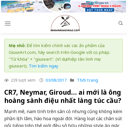
Skip
to
content
Mẹo nhỏ:
Để tìm kiếm chính xác các ấn phẩm của
GiuseArt.com, hãy search trên Google với cú pháp:
"Từ khóa" + "giuseart". (Ví dụ: thiệp tân linh mục
giuseart).
Tìm kiếm ngay
Thời trang
239 lượt xem
03/08/2017
CR7, Neymar, Giroud… ai mới là ông
hoàng sành điệu nhất làng túc cầu?
Mạnh mẽ, nam tính trên sân cỏ nhưng cũng không kém
phần lịch lãm, hào hoa ngoài đời. Hàng loạt các chân sút
nổi tiếng trên thế giới đều sở hữu những style ăn mặc