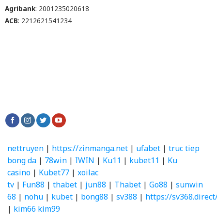
Agribank
: 2001235020618
ACB
: 2212621541234
nettruyen
|
https://zinmanga.net
|
ufabet
|
truc tiep
bong da
|
78win
|
IWIN
|
Ku11
|
kubet11
|
Ku
casino
|
Kubet77
|
xoilac
tv
|
Fun88
|
thabet
|
jun88
|
Thabet
|
Go88
|
sunwin
68
|
nohu
|
kubet
|
bong88
|
sv388
|
https://sv368.direct
|
kim66
kim99