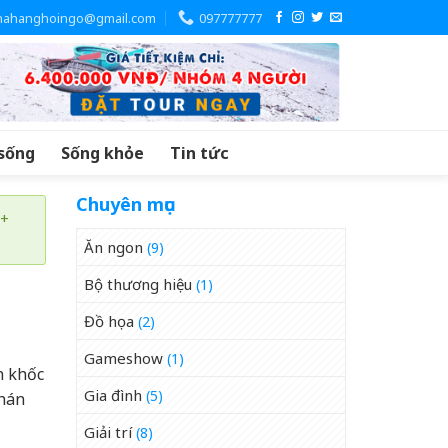
hahanghoingo@gmail.com
097777777
sống
Sống khỏe
Tin tức
Chuyên mục
 +
Ăn ngon
(9)
Bộ thương hiệu
(1)
Đồ họa
(2)
Gameshow
(1)
h khốc
Gia đình
(5)
khán
Giải trí
(8)