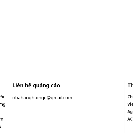
Liên hệ quảng cáo
Th
ời
Ch
nhahanghoingo@gmail.com
ững
Vi
Ag
ìm
AC
u