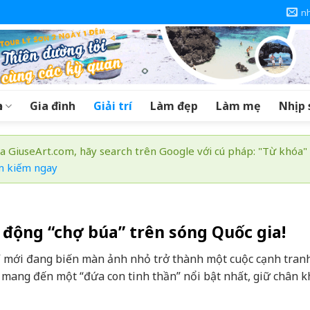
n
a
Gia đình
Giải trí
Làm đẹp
Làm mẹ
Nhịp 
a GiuseArt.com, hãy search trên Google với cú pháp: "Từ khóa"
m kiếm ngay
động “chợ búa” trên sóng Quốc gia!
trí mới đang biến màn ảnh nhỏ trở thành một cuộc cạnh tran
i mang đến một “đứa con tinh thần” nổi bật nhất, giữ chân 