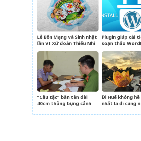
Lễ Bổn Mạng và Sinh nhật
Plugin giúp cải t
lần VI Xứ đoàn Thiếu Nhi
soạn thảo Word
Thánh Thể
“Cẩu tặc” bắn tên dài
Đi Huế không hề 
40cm thủng bụng cảnh
nhất là đi cùng n
sát hình sự