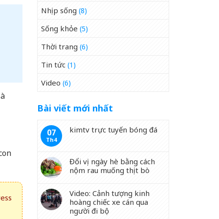
Nhịp sống
(8)
Sống khỏe
(5)
Thời trang
(6)
Tin tức
(1)
Video
(6)
là
Bài viết mới nhất
kimtv trực tuyến bóng đá
07
Th4
 con
Đổi vị ngày hè bằng cách
nộm rau muống thịt bò
Video: Cảnh tượng kinh
ress
hoàng chiếc xe cán qua
người đi bộ