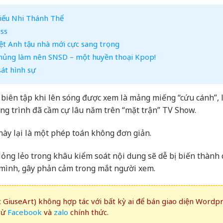
hiếu Nhi Thánh Thể
ess
ệt Anh tậu nhà mới cực sang trọng
khủng làm nên SNSD – một huyền thoại Kpop!
sát hình sự
 biên tập khi lên sóng được xem là mảng miếng “cứu cánh”, 
g trình đã cầm cự lâu năm trên “mặt trận” TV Show.
này lại là một phép toán không đơn giản.
 lỏng lẻo trong khâu kiểm soát nội dung sẽ dễ bị biến thành
 mình, gây phản cảm trong mắt người xem.
GiuseArt) không hợp tác với bất kỳ ai để bán giao diện Wordp
rừ
Facebook
và
zalo
chính thức.