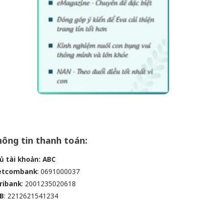
ông tin thanh toán:
ủ tài khoản: ABC
etcombank
: 0691000037
ribank
: 2001235020618
B
: 2212621541234