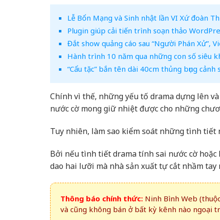
Lễ Bổn Mạng và Sinh nhật lần VI Xứ đoàn T
Plugin giúp cải tiến trình soạn thảo WordPr
Đắt show quảng cáo sau “Người Phán Xử”, Vi
Hành trình 10 năm qua những con số siêu 
“Cẩu tặc” bắn tên dài 40cm thủng bụng cảnh 
Chính vì thế, những yếu tố drama dựng lên và
nước cờ mong giữ nhiệt được cho những chươn
Tuy nhiên, làm sao kiểm soát những tình tiết 
Bởi nếu tình tiết drama tính sai nước cờ hoặc
dao hai lưỡi mà nhà sản xuất tự cắt nhầm tay
Thông báo chính thức:
Ninh Bình Web (thuộc 
và cũng không bán ở bất kỳ kênh nào ngoại t