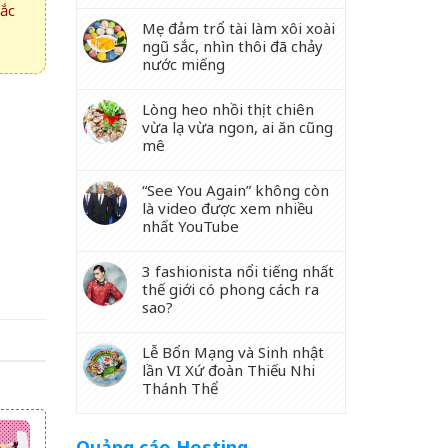
hắc
Mẹ đảm trổ tài làm xôi xoài
ngũ sắc, nhìn thôi đã chảy
nước miếng
Lòng heo nhồi thịt chiên
vừa lạ vừa ngon, ai ăn cũng
mê
“See You Again” không còn
là video được xem nhiều
nhất YouTube
3 fashionista nổi tiếng nhất
thế giới có phong cách ra
sao?
Lễ Bổn Mạng và Sinh nhật
lần VI Xứ đoàn Thiếu Nhi
Thánh Thể
Quảng cáo Hosting