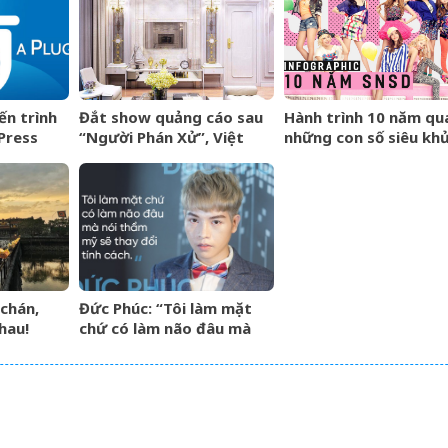
iến trình
Đắt show quảng cáo sau
Hành trình 10 năm qu
Press
“Người Phán Xử”, Việt
những con số siêu kh
Anh tậu nhà mới cực sang
làm nên SNSD – một
trọng
huyền thoại Kpop!
chán,
Đức Phúc: “Tôi làm mặt
hau!
chứ có làm não đâu mà
nói thẩm mỹ sẽ thay đổi
tính cách”!