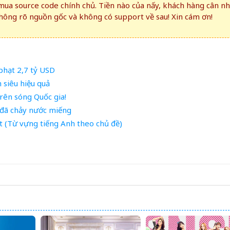
ua source code chính chủ. Tiền nào của nấy, khách hàng cân n
ông rõ nguồn gốc và không có support về sau! Xin cám ơn!
phạt 2,7 tỷ USD
 siêu hiệu quả
rên sóng Quốc gia!
i đã chảy nước miếng
t (Từ vựng tiếng Anh theo chủ đề)